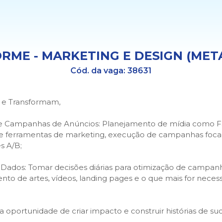
ORME - MARKETING E DESIGN (MET
Cód. da vaga:
38631
 e Transformam,
s e Campanhas de Anúncios: Planejamento de mídia como 
ais e ferramentas de marketing, execução de campanhas foc
s A/B;
de Dados: Tomar decisões diárias para otimização de campan
nto de artes, vídeos, landing pages e o que mais for nece
a oportunidade de criar impacto e construir histórias de su