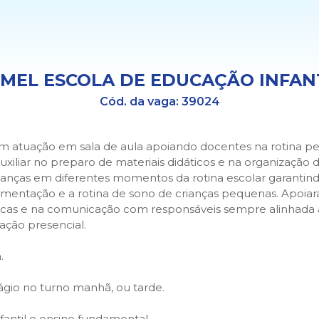
 MEL ESCOLA DE EDUCAÇÃO INFAN
Cód. da vaga:
39024
 atuação em sala de aula apoiando docentes na rotina p
 auxiliar no preparo de materiais didáticos e na organização 
nças em diferentes momentos da rotina escolar garantind
alimentação e a rotina de sono de crianças pequenas. Apoiar
cas e na comunicação com responsáveis sempre alinhada à
ção presencial.
.
tágio no turno manhã, ou tarde.
antil e ensino fundamental.