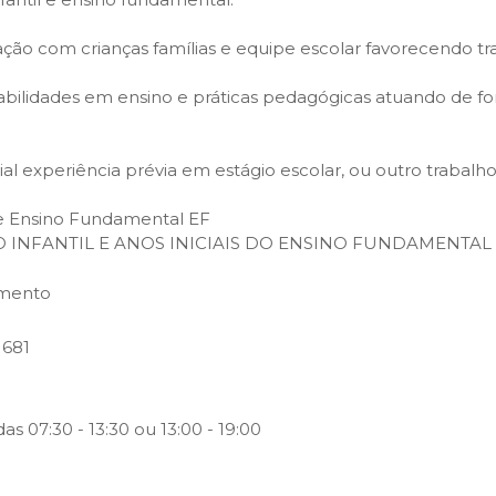
ão com crianças famílias e equipe escolar favorecendo tra
abilidades em ensino e práticas pedagógicas atuando de f
ial experiência prévia em estágio escolar, ou outro trabal
s e Ensino Fundamental EF
 INFANTIL E ANOS INICIAIS DO ENSINO FUNDAMENTAL
amento
 681
as 07:30 - 13:30 ou 13:00 - 19:00