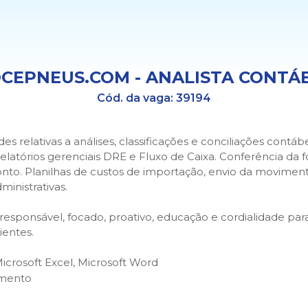
OCEPNEUS.COM - ANALISTA CONTÁ
Cód. da vaga:
39194
s relativas a análises, classificações e conciliações contábe
elatórios gerenciais DRE e Fluxo de Caixa. Conferência da
onto. Planilhas de custos de importação, envio da movimen
ministrativas.
sta, responsável, focado, proativo, educação e cordialidade 
ientes.
Microsoft Excel, Microsoft Word
amento