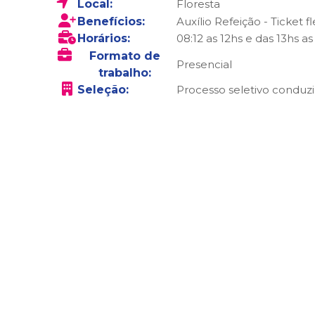
Local:
Floresta
Benefícios:
Auxílio Refeição - Ticket 
Horários:
08:12 as 12hs e das 13hs as
Formato de
Presencial
trabalho:
Seleção:
Processo seletivo conduzi