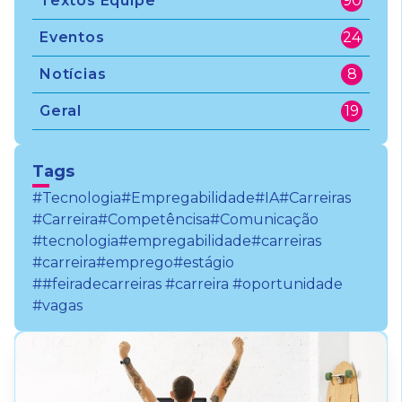
Textos Equipe
90
Eventos
24
Notícias
8
Geral
19
Tags
#Tecnologia
#Empregabilidade
#IA
#Carreiras
#Carreira
#Competêncisa
#Comunicação
#tecnologia
#empregabilidade
#carreiras
#carreira
#emprego
#estágio
##feiradecarreiras #carreira #oportunidade
#vagas