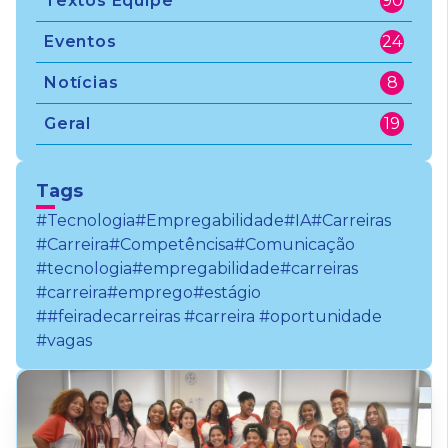
Textos Equipe
90
Eventos
24
Notícias
8
Geral
19
Tags
#Tecnologia
#Empregabilidade
#IA
#Carreiras
#Carreira
#Competêncisa
#Comunicação
#tecnologia
#empregabilidade
#carreiras
#carreira
#emprego
#estágio
##feiradecarreiras #carreira #oportunidade
#vagas