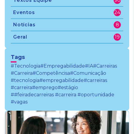
Textos Equipe
90
Eventos
24
Notícias
8
Geral
19
Tags
#Tecnologia
#Empregabilidade
#IA
#Carreiras
#Carreira
#Competêncisa
#Comunicação
#tecnologia
#empregabilidade
#carreiras
#carreira
#emprego
#estágio
##feiradecarreiras #carreira #oportunidade
#vagas