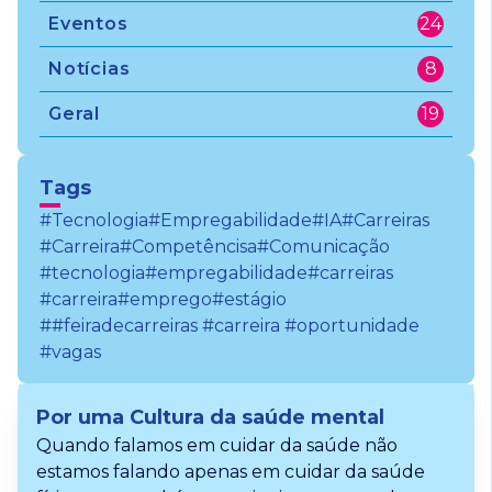
Eventos
24
Notícias
8
Geral
19
Tags
#Tecnologia
#Empregabilidade
#IA
#Carreiras
#Carreira
#Competêncisa
#Comunicação
#tecnologia
#empregabilidade
#carreiras
#carreira
#emprego
#estágio
##feiradecarreiras #carreira #oportunidade
#vagas
Por uma Cultura da saúde mental
Quando falamos em cuidar da saúde não
estamos falando apenas em cuidar da saúde