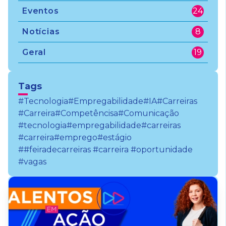
Eventos
24
Notícias
8
Geral
19
Tags
#Tecnologia
#Empregabilidade
#IA
#Carreiras
#Carreira
#Competêncisa
#Comunicação
#tecnologia
#empregabilidade
#carreiras
#carreira
#emprego
#estágio
##feiradecarreiras #carreira #oportunidade
#vagas