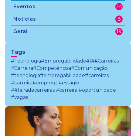
Eventos
24
Notícias
8
Geral
19
Tags
#Tecnologia
#Empregabilidade
#IA
#Carreiras
#Carreira
#Competêncisa
#Comunicação
#tecnologia
#empregabilidade
#carreiras
#carreira
#emprego
#estágio
##feiradecarreiras #carreira #oportunidade
#vagas